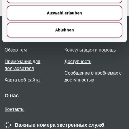
здравоохранения).
w
Auswahl erlauben
a
h
l
Ablehnen
Полезные ссылки
Услуги
Обзор тем
Консультация и помощь
Примечания для
Доступность
пользователя
Сообщение о проблемах с
Карта веб-сайта
доступностью
О нас
Контакты
Важные номера экстренных служб