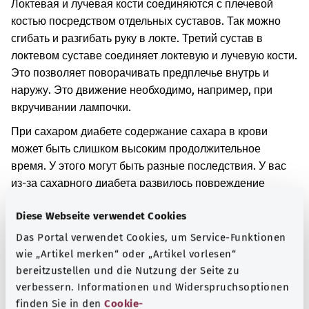
Локтевая и лучевая кости соединяются с плечевой
костью посредством отдельных суставов. Так можно
сгибать и разгибать руку в локте. Третий сустав в
локтевом суставе соединяет локтевую и лучевую кости.
Это позволяет поворачивать предплечье внутрь и
наружу. Это движение необходимо, например, при
вкручивании лампочки.
При сахаром диабете содержание сахара в крови
может быть слишком высоким продолжительное
время. У этого могут быть разные последствия. У вас
из-за сахарного диабета развилось повреждение
суставов. При этом заболевании кость в суставе со
Diese Webseite verwendet Cookies
временем разрушается.
Das Portal verwendet Cookies, um Service-Funktionen
Дополнительные обозначения
wie „Artikel merken“ oder „Artikel vorlesen“
bereitzustellen und die Nutzung der Seite zu
verbessern. Informationen und Widerspruchsoptionen
finden Sie in den
Cookie-
Указание