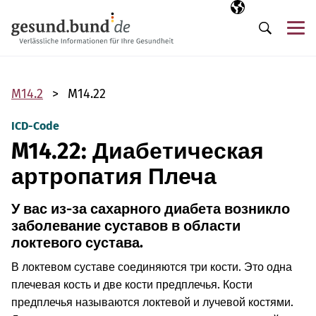
Пропустить навигацию
Выбранный язы
RU
М
Поиск
M14.2
M14.22
ICD-Code
M14.22: Диабетическая
артропатия Плеча
У вас из-за сахарного диабета возникло
заболевание суставов в области
локтевого сустава.
В локтевом суставе соединяются три кости. Это одна
плечевая кость и две кости предплечья. Кости
предплечья называются локтевой и лучевой костями.