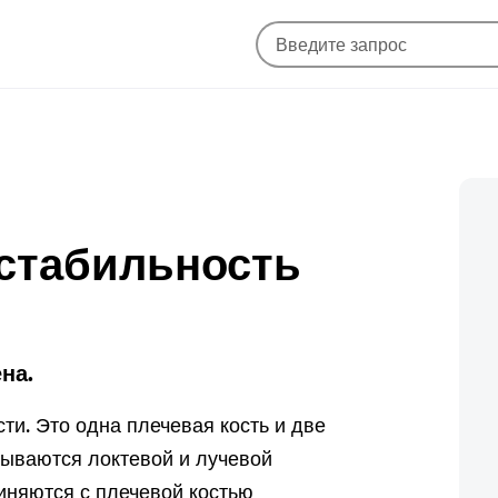
естабильность
на.
ти. Это одна плечевая кость и две
зываются локтевой и лучевой
диняются с плечевой костью