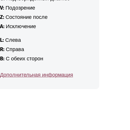
V:
Подозрение
Z:
Состояние после
A:
Исключение
L:
Слева
R:
Справа
B:
С обеих сторон
Дополнительная информация