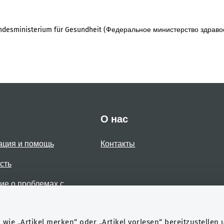
desministerium für Gesundheit (Федеральное министерство здраво
О нас
ация и помощь
Контакты
сть
е о проблемах с
стью
wie „Artikel merken“ oder „Artikel vorlesen“ bereitzustellen 