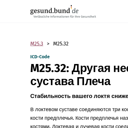
Пропустить навигацию
M25.3
M25.32
ICD-Code
M25.32: Другая н
сустава Плеча
Стабильность вашего локтя сниже
В локтевом суставе соединяются три кос
кости предплечья. Кости предплечья на
костями. Локтевая и лучевая кости сое