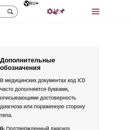
Выбранный язык
RU
Меню
Искать
Дополнительные
обозначения
В медицинских документах код ICD
часто дополняется буквами,
описывающими достоверность
диагноза или пораженную сторону
тела.
G:
Подтвержденный диагноз