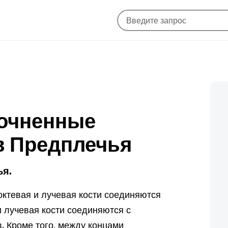
точненные
в Предплечья
ья.
локтевая и лучевая кости соединяются
и лучевая кости соединяются с
. Кроме того, между концами