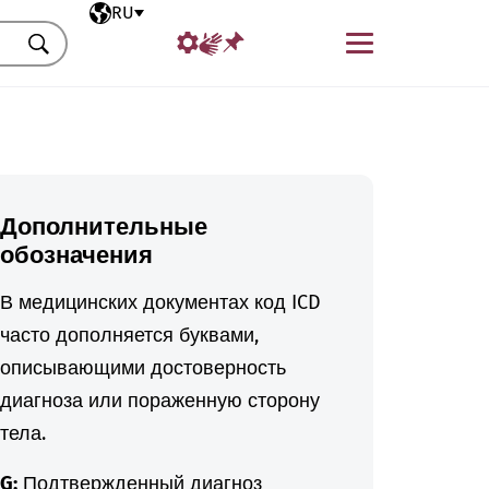
Выбранный язык
RU
Меню
Искать
Дополнительные
обозначения
В медицинских документах код ICD
часто дополняется буквами,
описывающими достоверность
диагноза или пораженную сторону
тела.
G:
Подтвержденный диагноз