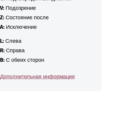
V:
Подозрение
Z:
Состояние после
A:
Исключение
L:
Слева
R:
Справа
B:
С обеих сторон
Дополнительная информация