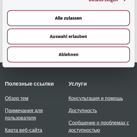
a
gesund.bund.de
u
Alle zulassen
Сервис министерства
s
Bundesministerium für
w
Gesundheit (Федеральное
Auswahl erlauben
a
министерство
h
здравоохранения).
l
Ablehnen
Полезные ссылки
Услуги
Обзор тем
Консультация и помощь
Примечания для
Доступность
пользователя
Сообщение о проблемах с
Карта веб-сайта
доступностью