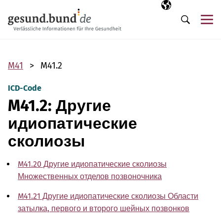
Пропустить навигацию
Выбранный язы
RU
М
Поиск
M41
M41.2
ICD-Code
M41.2: Другие
идиопатические
сколиозы
M41.20 Другие идиопатические сколиозы
Множественных отделов позвоночника
M41.21 Другие идиопатические сколиозы Области
затылка, первого и второго шейных позвонков