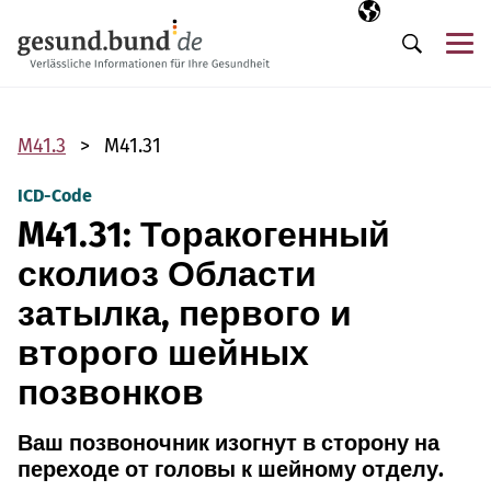
Пропустить навигацию
Выбранный язы
RU
М
Поиск
M41.3
M41.31
ICD-Code
M41.31: Торакогенный
сколиоз Области
затылка, первого и
второго шейных
позвонков
Ваш позвоночник изогнут в сторону на
переходе от головы к шейному отделу.