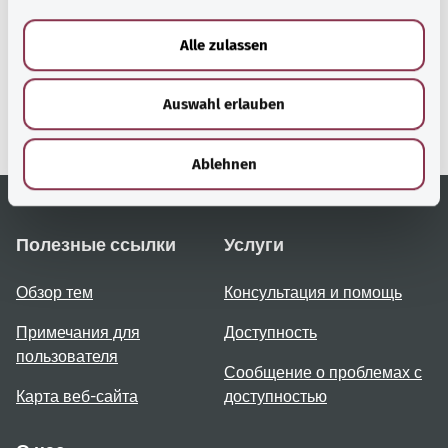
a
gesund.bund.de
u
Сервис министерства
Alle zulassen
s
Bundesministerium für
Gesundheit (Федеральное
w
министерство
Auswahl erlauben
a
здравоохранения).
h
l
Ablehnen
Полезные ссылки
Услуги
Обзор тем
Консультация и помощь
Примечания для
Доступность
пользователя
Сообщение о проблемах с
Карта веб-сайта
доступностью