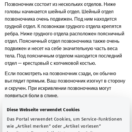
Позвоночник состоит из нескольких отделов. Ниже
головы начинается шейный отдел. Шейный отдел
позвоночника очень подвижен. Под ним находится
грудной отдел. К позвонкам грудного отдела крепятся
ребра. Ниже грудного отдела расположен поясничный
отдел. Поясничный отдел позвоночника также очень
подвижен и несет на себе значительную часть веса
тела. Под поясничным отделом находится последний
отдел — крестцовый с копчиковой костью.
Если посмотреть на позвоночник сзади, он обычно
выглядит прямым. Ваш позвоночник изогнут в сторону
и скручен. При искривлении позвоночника могут
появиться боли в спине.
Ваша грудная клетка является причиной искривления
Diese Webseite verwendet Cookies
позвоночника на переходе от головы к шейному
Das Portal verwendet Cookies, um Service-Funktionen
отделу. Возможно, что форма вашей грудной клетки
wie „Artikel merken“ oder „Artikel vorlesen“
отличается от обычной.