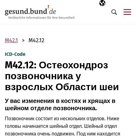
Пропустить навигацию
Выбранный язы
RU
М
Поиск
M42.1
M42.12
ICD-Code
M42.12: Остеохондроз
позвоночника у
взрослых Области шеи
У вас изменения в костях и хрящах в
шейном отделе позвоночника.
Позвоночник состоит из нескольких отделов. Ниже
головы начинается шейный отдел. Шейный отдел
позвоночника очень подвижен. Под ним находится