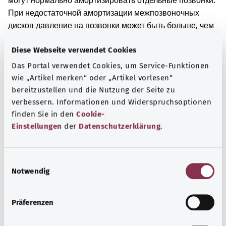
могут нормально амортизировать отдельные позвонки.
При недостаточной амортизации межпозвоночных
дисков давление на позвонки может быть больше, чем
обычно. Чтобы компенсировать повышенное
Diese Webseite verwendet Cookies
давление, в верхней и нижней частях позвонков при
этом заболевании могут образоваться костные
Das Portal verwendet Cookies, um Service-Funktionen
выступы. Помимо прочего, при этом заболевании
wie „Artikel merken“ oder „Artikel vorlesen“
связи между позвонками и межпозвоночными дисками
bereitzustellen und die Nutzung der Seite zu
могут быть уже не такими прочными. Позвонки при
verbessern. Informationen und Widerspruchsoptionen
этом могут смещаться.
finden Sie in den
Cookie-
Einstellungen
der
Datenschutzerklärung
.
Вначале при этом заболевании симптомы могут
отсутствовать. По мере нарастания изменений в
позвоночнике могут появиться боли в спине. Помимо
E
этого, движения позвоночника могут быть ограничены.
Notwendig
i
n
Дополнительные обозначения
w
Präferenzen
i
l