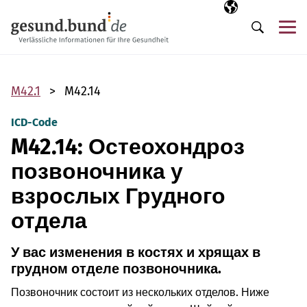
Пропустить навигацию
Выбранный язы
RU
М
Поиск
M42.1
M42.14
ICD-Code
M42.14: Остеохондроз
позвоночника у
взрослых Грудного
отдела
У вас изменения в костях и хрящах в
грудном отделе позвоночника.
Позвоночник состоит из нескольких отделов. Ниже