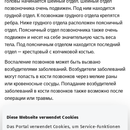
головы начинается шейный отдел. Шейный отдел
позвоночника очень подвижен. Под ним находится
грудной отдел. К позвонкам грудного отдела крепятся
ребра. Ниже грудного отдела расположен поясничный
отдел. Поясничный отдел позвоночника также очень
подвижен и несет на себе значительную часть веса
тела. Под поясничным отделом находится последний
отдел — крестцовый с копчиковой костью.
Воспаление позвонков может быть вызвано
возбудителями заболеваний. Возбудители заболеваний
могут попасть в кости позвонков через мелкие раны
или кровеносные сосуды. Попадание возбудителей
заболеваний в кости позвонков также возможно после
операции или травмы.
При воспалении позвонков у человека может
возникнуть лихорадка и сильная слабость. Помимо
Diese Webseite verwendet Cookies
этого, в результате воспаления возможно
Das Portal verwendet Cookies, um Service-Funktionen