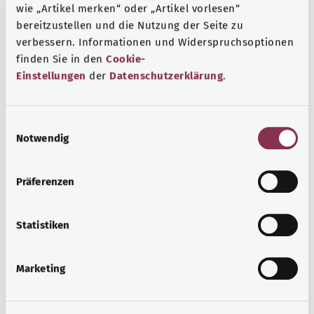
повреждение позвонков. При повреждении позвонки
wie „Artikel merken“ oder „Artikel vorlesen“
могут менять форму. Это также может привести к
bereitzustellen und die Nutzung der Seite zu
деформации позвоночника.
verbessern. Informationen und Widerspruchsoptionen
finden Sie in den
Cookie-
Дополнительные обозначения
Einstellungen
der
Datenschutzerklärung
.
E
Указание
Notwendig
i
n
w
Präferenzen
Источник
i
l
Предоставлено некоммерческой организацией Was
l
Statistiken
hab’ ich? GmbH по поручению Bundesministerium für
i
Gesundheit (BMG, Федеральное министерство
g
здравоохранения).
Marketing
u
n
g