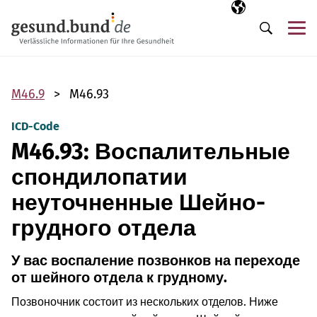
Пропустить навигацию
Выбранный язы
RU
М
Поиск
M46.9
M46.93
ICD-Code
M46.93: Воспалительные
спондилопатии
неуточненные Шейно-
грудного отдела
У вас воспаление позвонков на переходе
от шейного отдела к грудному.
Позвоночник состоит из нескольких отделов. Ниже