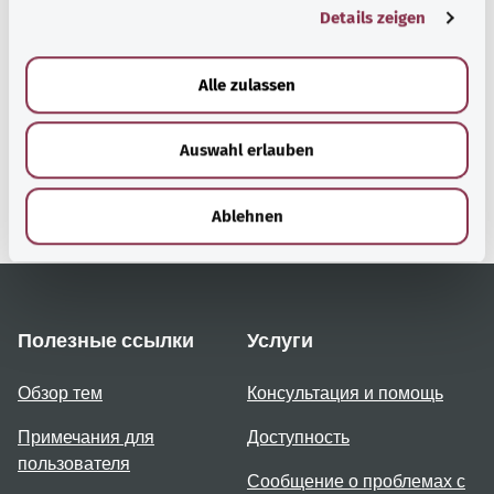
Наверх
Details zeigen
s
a
u
gesund.bund.de
Alle zulassen
s
Сервис министерства
w
Bundesministerium für
Auswahl erlauben
a
Gesundheit (Федеральное
h
министерство
l
здравоохранения).
Ablehnen
Полезные ссылки
Услуги
Обзор тем
Консультация и помощь
Примечания для
Доступность
пользователя
Сообщение о проблемах с