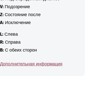
V:
Подозрение
Z:
Состояние после
A:
Исключение
L:
Слева
R:
Справа
B:
С обеих сторон
Дополнительная информация