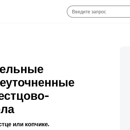
тельные
неуточненные
естцово-
ела
стце или копчике.