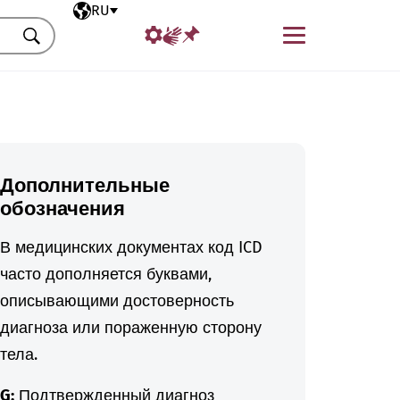
Выбранный язык
RU
Меню
Искать
Дополнительные
обозначения
В медицинских документах код ICD
часто дополняется буквами,
описывающими достоверность
диагноза или пораженную сторону
тела.
G:
Подтвержденный диагноз