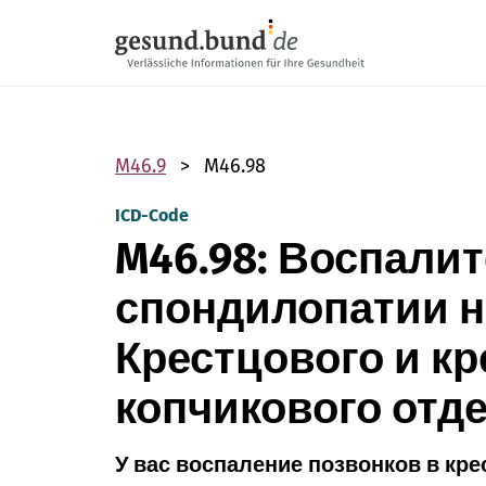
Пропустить навигацию
M46.9
M46.98
ICD-Code
M46.98: Воспали
спондилопатии 
Крестцового и кр
копчикового отд
У вас воспаление позвонков в кре