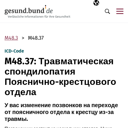
Пропустить навигацию
Выбранный язы
RU
М
Поиск
M48.3
M48.37
ICD-Code
M48.37: Травматическая
спондилопатия
Пояснично-крестцового
отдела
У вас изменение позвонков на переходе
от поясничного отдела к крестцу из-за
травмы.