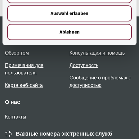
здравоохранения).
w
Auswahl erlauben
a
h
l
Ablehnen
Полезные ссылки
Услуги
Обзор тем
Консультация и помощь
Примечания для
Доступность
пользователя
Сообщение о проблемах с
Карта веб-сайта
доступностью
О нас
Контакты
Важные номера экстренных служб