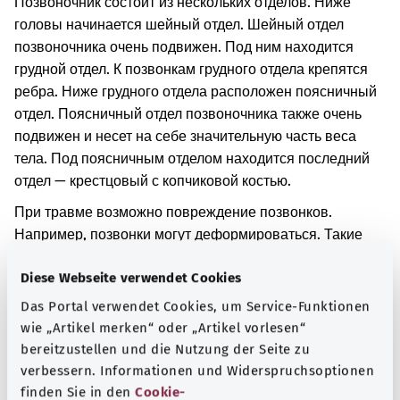
Позвоночник состоит из нескольких отделов. Ниже
головы начинается шейный отдел. Шейный отдел
позвоночника очень подвижен. Под ним находится
грудной отдел. К позвонкам грудного отдела крепятся
ребра. Ниже грудного отдела расположен поясничный
отдел. Поясничный отдел позвоночника также очень
подвижен и несет на себе значительную часть веса
тела. Под поясничным отделом находится последний
отдел — крестцовый с копчиковой костью.
При травме возможно повреждение позвонков.
Например, позвонки могут деформироваться. Такие
деформации также могут развиваться по прошествии
Diese Webseite verwendet Cookies
некоторого времени.
Das Portal verwendet Cookies, um Service-Funktionen
Дополнительные обозначения
wie „Artikel merken“ oder „Artikel vorlesen“
bereitzustellen und die Nutzung der Seite zu
verbessern. Informationen und Widerspruchsoptionen
finden Sie in den
Cookie-
Указание