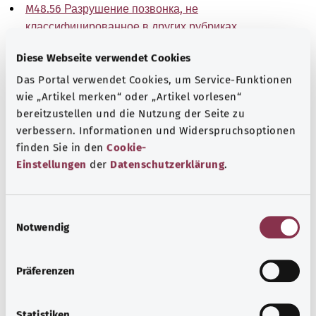
M48.56 Разрушение позвонка, не
классифицированное в других рубриках
Поясничного отдела
Diese Webseite verwendet Cookies
M48.57 Компрессия тела позвонка, не
Das Portal verwendet Cookies, um Service-Funktionen
классифицированная в других рубриках Пояснично-
wie „Artikel merken“ oder „Artikel vorlesen“
крестцового отдела
bereitzustellen und die Nutzung der Seite zu
verbessern. Informationen und Widerspruchsoptionen
M48.58 Компрессия тела позвонка, не
finden Sie in den
Cookie-
классифицированная в других рубриках
Einstellungen
der
Datenschutzerklärung
.
Крестцового и крестцово-копчикового отдела
M48.59 Разрушение позвонка, не
E
классифицированное в других рубриках
Notwendig
i
Неуточненной локализации
n
w
Указание
Präferenzen
i
l
l
Statistiken