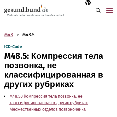
Пропустить навигацию
Выбранный язы
RU
М
Поиск
M48
M48.5
ICD-Code
M48.5: Компрессия тела
позвонка, не
классифицированная в
других рубриках
M48.50 Компрессия тела позвонка, не
классифицированная в других рубриках
Множественных отделов позвоночника