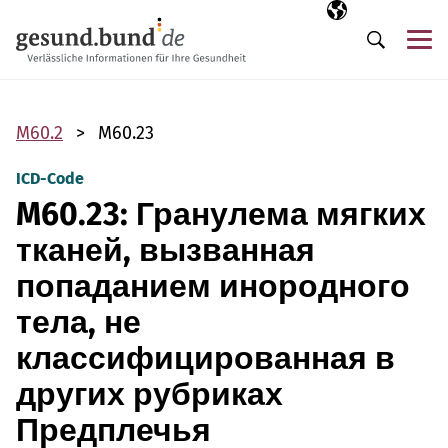
Пропустить навигацию
Выбранный язы
RU
М
Поиск
M60.2
M60.23
ICD-Code
M60.23: Гранулема мягких
тканей, вызванная
попаданием инородного
тела, не
классифицированная в
других рубриках
Предплечья