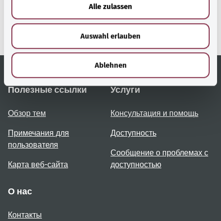
u
Alle zulassen
Gesundheit (Федеральное
s
министерство
w
здравоохранения).
Auswahl erlauben
a
h
l
Ablehnen
Полезные ссылки
Услуги
Обзор тем
Консультация и помощь
Примечания для
Доступность
пользователя
Сообщение о проблемах с
Карта веб-сайта
доступностью
О нас
Контакты