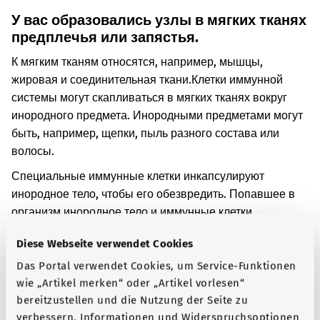
У вас образовались узлы в мягких тканях
предплечья или запястья.
К мягким тканям относятся, например, мышцы,
жировая и соединительная ткани.
Клетки иммунной
системы могут скапливаться в мягких тканях вокруг
инородного предмета. Инородными предметами могут
быть, например, щепки, пыль разного состава или
волосы.
Специальные иммунные клетки инкапсулируют
инородное тело, чтобы его обезвредить. Попавшее в
организм инородное тело и иммунные клетки
связываются в плотный узелок. Узел может быть очень
Diese Webseite verwendet Cookies
маленьким. Его также можно прощупать или увидеть
снаружи в виде утолщенного участка.
Das Portal verwendet Cookies, um Service-Funktionen
wie „Artikel merken“ oder „Artikel vorlesen“
Дополнительные обозначения
bereitzustellen und die Nutzung der Seite zu
verbessern. Informationen und Widerspruchsoptionen