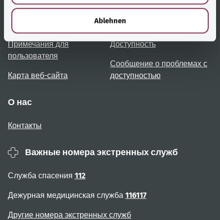
Полезные ссылки
Услуги
h
l
Ablehnen
Обзор тем
Консультация и помощь
Примечания для
Доступность
пользователя
Сообщение о проблемах с
Карта веб-сайта
доступностью
О нас
Контакты
Важные номера экстренных служб
Служба спасения
112
Дежурная медицинская служба
116117
Другие номера экстренных служб