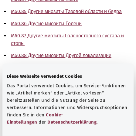
M60.85 Другие миозиты Тазовой области и бедра
M60.86 Другие миозиты Голени
M60.87 Другие миозиты Голеностопного сустава и
стопы
M60.88 Другие миозиты Другой локализации
M60.89 Другие миозиты Неуточненной локализации
Diese Webseite verwendet Cookies
Указание
Das Portal verwendet Cookies, um Service-Funktionen
wie „Artikel merken“ oder „Artikel vorlesen“
bereitzustellen und die Nutzung der Seite zu
Источник
verbessern. Informationen und Widerspruchsoptionen
finden Sie in den
Cookie-
The explanations of ICD and OPS codes are provided by
Einstellungen
der
Datenschutzerklärung
.
the non-profit organization “Was hab’ ich?”
gemeinnützige GmbH on behalf of the Federal Ministry of