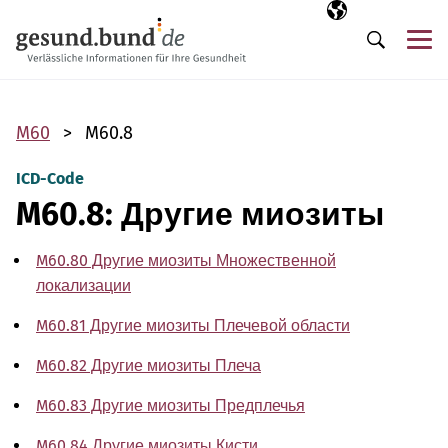
Пропустить навигацию
Выбранный язы
RU
М
Поиск
M60
M60.8
ICD-Code
M60.8: Другие миозиты
M60.80 Другие миозиты Множественной
локализации
M60.81 Другие миозиты Плечевой области
M60.82 Другие миозиты Плеча
M60.83 Другие миозиты Предплечья
M60.84 Другие миозиты Кисти