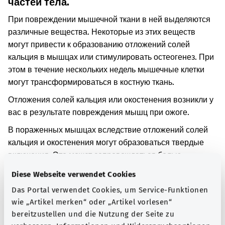
частей тела.
При повреждении мышечной ткани в ней выделяются
различные вещества. Некоторые из этих веществ
могут привести к образованию отложений солей
кальция в мышцах или стимулировать остеогенез. При
этом в течение нескольких недель мышечные клетки
могут трансформироваться в костную ткань.
Отложения солей кальция или окостенения возникли у
вас в результате повреждения мышц при ожоге.
В пораженных мышцах вследствие отложений солей
кальция и окостенения могут образоваться твердые
включения. Это может сопровождаться болью.
Существует вероятность того, что человек больше не
Diese Webseite verwendet Cookies
сможет нормально двигать пораженными частями
Das Portal verwendet Cookies, um Service-Funktionen
тела.
wie „Artikel merken“ oder „Artikel vorlesen“
Дополнительные обозначения
bereitzustellen und die Nutzung der Seite zu