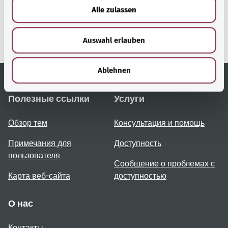
Bundesministerium für
u
Alle zulassen
Gesundheit (Федеральное
s
министерство
w
здравоохранения).
Auswahl erlauben
a
h
l
Ablehnen
Полезные ссылки
Услуги
Обзор тем
Консультация и помощь
Примечания для
Доступность
пользователя
Сообщение о проблемах с
Карта веб-сайта
доступностью
О нас
Контакты