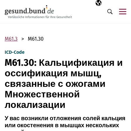
Пропустить навигацию
Выбранный язы
RU
М
Поиск
M61.3
M61.30
ICD-Code
M61.30: Кальцификация и
оссификация мышц,
связанные с ожогами
Множественной
локализации
У вас возникли отложения солей кальция
или окостенения в мышцах нескольких