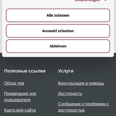
a
gesund.bund.de
u
Alle zulassen
Сервис министерства
s
Bundesministerium für
w
Gesundheit (Федеральное
Auswahl erlauben
a
министерство
h
здравоохранения).
l
Ablehnen
Полезные ссылки
Услуги
Обзор тем
Консультация и помощь
Примечания для
Доступность
пользователя
Сообщение о проблемах с
Карта веб-сайта
доступностью