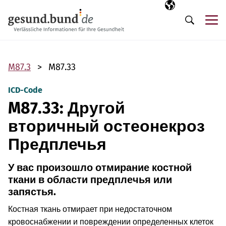
Пропустить навигацию
Выбранный язы
RU
М
Поиск
M87.3
M87.33
ICD-Code
M87.33: Другой
вторичный остеонекроз
Предплечья
У вас произошло отмирание костной
ткани в области предплечья или
запястья.
Костная ткань отмирает при недостаточном
кровоснабжении и повреждении определенных клеток