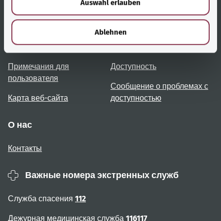
Auswahl erlauben
a
h
Полезные ссылки
Услуги
l
Ablehnen
Обзор тем
Консультация и помощь
Примечания для
Доступность
пользователя
Сообщение о проблемах с
Карта веб-сайта
доступностью
О нас
Контакты
Важные номера экстренных служб
Служба спасения
112
Дежурная медицинская служба
116117