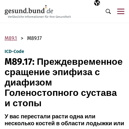
Пропустить навигацию
Выбранный язы
RU
М
Поиск
M89.1
M89.17
ICD-Code
M89.17: Преждевременное
сращение эпифиза с
диафизом
Голеностопного сустава
и стопы
У вас перестали расти одна или
несколько костей в области лодыжки или