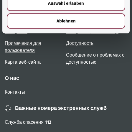
Auswahl erlauben
a
h
Полезные ссылки
Услуги
l
Ablehnen
Обзор тем
Консультация и помощь
Примечания для
Доступность
пользователя
Сообщение о проблемах с
Карта веб-сайта
доступностью
О нас
Контакты
Важные номера экстренных служб
Служба спасения
112