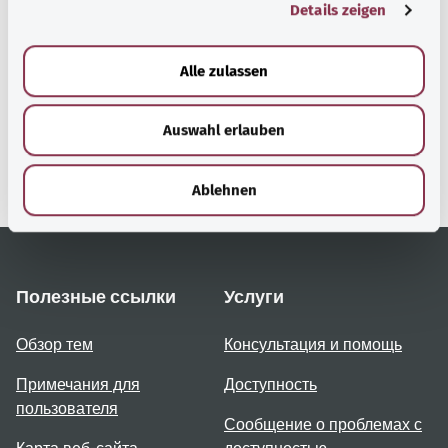
Details zeigen
s
a
u
gesund.bund.de
Alle zulassen
s
Сервис министерства
w
Bundesministerium für
Auswahl erlauben
a
Gesundheit (Федеральное
министерство
h
здравоохранения).
l
Ablehnen
Полезные ссылки
Услуги
Обзор тем
Консультация и помощь
Примечания для
Доступность
пользователя
Сообщение о проблемах с