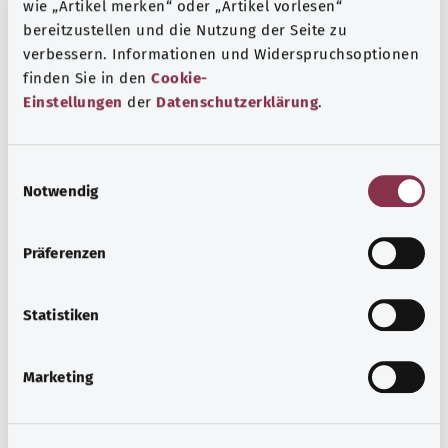
wie „Artikel merken“ oder „Artikel vorlesen“
одышка. Иногда у таких людей также возникают боли в
bereitzustellen und die Nutzung der Seite zu
груди или головокружение.
verbessern. Informationen und Widerspruchsoptionen
finden Sie in den
Cookie-
Дополнительные обозначения
Einstellungen
der
Datenschutzerklärung
.
Указание
E
Notwendig
i
n
w
Источник
Präferenzen
i
Предоставлено некоммерческой организацией Was
l
hab’ ich? GmbH по поручению Bundesministerium für
l
Statistiken
Gesundheit (BMG, Федеральное министерство
i
здравоохранения).
g
Marketing
u
n
g
Наверх