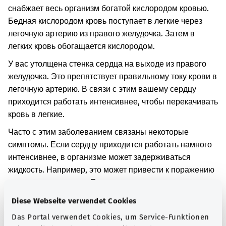
снабжает весь организм богатой кислородом кровью.
Бедная кислородом кровь поступает в легкие через
легочную артерию из правого желудочка. Затем в
легких кровь обогащается кислородом.
У вас утолщена стенка сердца на выходе из правого
желудочка. Это препятствует правильному току крови в
легочную артерию. В связи с этим вашему сердцу
приходится работать интенсивнее, чтобы перекачивать
кровь в легкие.
Часто с этим заболеванием связаны некоторые
симптомы. Если сердцу приходится работать намного
интенсивнее, в организме может задерживаться
жидкость. Например, это может привести к поражению
печени или отеку ног. Если к легким поступает меньше
крови, то некоторые участки тела могут не получать
Diese Webseite verwendet Cookies
достаточного количества кислорода. В таком случае
Das Portal verwendet Cookies, um Service-Funktionen
человек может быстро уставать или у него проявляется