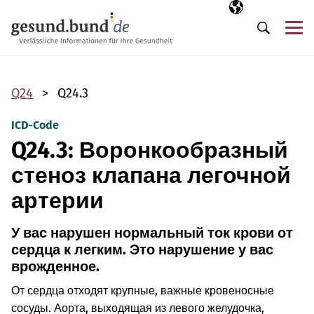
Пропустить навигацию
Выбранный язы
RU
М
Поиск
Q24
Q24.3
ICD-Code
Q24.3: Воронкообразный
стеноз клапана легочной
артерии
У вас нарушен нормальный ток крови от
сердца к легким. Это нарушение у вас
врожденное.
От сердца отходят крупные, важные кровеносные
сосуды. Аорта, выходящая из левого желудочка,