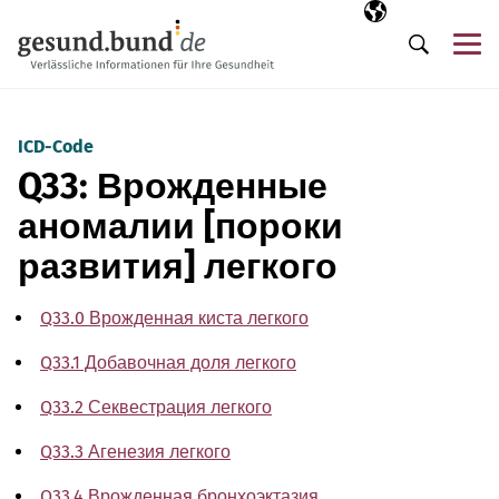
Пропустить навигацию
Выбранный язы
RU
М
Поиск
ICD-Code
Q33: Врожденные
аномалии [пороки
развития] легкого
Q33.0 Врожденная киста легкого
Q33.1 Добавочная доля легкого
Q33.2 Секвестрация легкого
Q33.3 Агенезия легкого
Q33.4 Врожденная бронхоэктазия