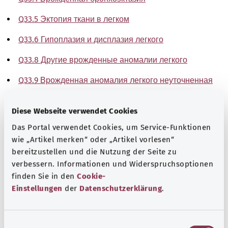
Q33.5 Эктопия ткани в легком
Q33.6 Гипоплазия и дисплазия легкого
Q33.8 Другие врожденные аномалии легкого
Q33.9 Врожденная аномалия легкого неуточненная
Указание
Diese Webseite verwendet Cookies
Das Portal verwendet Cookies, um Service-Funktionen
wie „Artikel merken“ oder „Artikel vorlesen“
Источник
bereitzustellen und die Nutzung der Seite zu
verbessern. Informationen und Widerspruchsoptionen
The explanations of ICD and OPS codes are provided by
finden Sie in den
Cookie-
the non-profit organization “Was hab’ ich?”
Einstellungen
der
Datenschutzerklärung
.
gemeinnützige GmbH on behalf of the Federal Ministry of
Health (BMG).
E