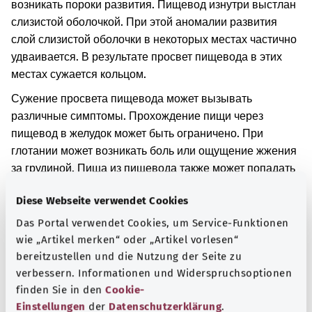
возникать пороки развития. Пищевод изнутри выстлан
слизистой оболочкой. При этой аномалии развития
слой слизистой оболочки в некоторых местах частично
удваивается. В результате просвет пищевода в этих
местах сужается кольцом.
Сужение просвета пищевода может вызывать
различные симптомы. Прохождение пищи через
пищевод в желудок может быть ограничено. При
глотании может возникать боль или ощущение жжения
за грудиной. Пища из пищевода также может попадать
обратно в рот.
Diese Webseite verwendet Cookies
Дополнительные обозначения
Das Portal verwendet Cookies, um Service-Funktionen
wie „Artikel merken“ oder „Artikel vorlesen“
bereitzustellen und die Nutzung der Seite zu
verbessern. Informationen und Widerspruchsoptionen
Указание
finden Sie in den
Cookie-
Einstellungen
der
Datenschutzerklärung
.