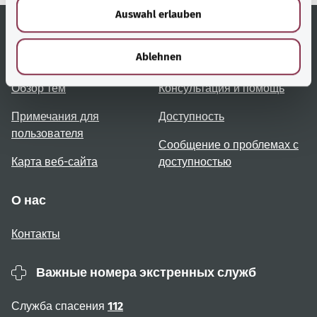
Auswahl erlauben
a
h
l
Полезные ссылки
Услуги
Ablehnen
Обзор тем
Консультация и помощь
Примечания для
Доступность
пользователя
Сообщение о проблемах с
Карта веб-сайта
доступностью
О нас
Контакты
Важные номера экстренных служб
Служба спасения
112