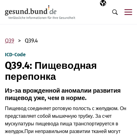
Пропустить навигацию
Выбранный язы
RU
М
Поиск
Q39
Q39.4
ICD-Code
Q39.4: Пищеводная
перепонка
Из-за врожденной аномалии развития
пищевод уже, чем в норме.
Пищевод соединяет ротовую полость с желудком. Он
представляет собой мышечную трубку. За счет
мускулатуры пищевода пища транспортируется в
желудок.
При неправильном развитии тканей могут