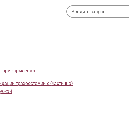
я при кормлении
ирации трахеостомии с (частично)
убкой