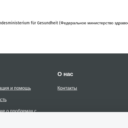
desministerium für Gesundheit (Федеральное министерство здраво
О нас
ация и помощь
Контакты
сть
е о проблемах с
стью