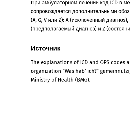
При амбулаторном лечении код ICD в м
сопровождается дополнительными обоз
(A, G, V или Z): A (исключенный диагноз)
(предполагаемый диагноз) и Z (состоян
Источник
The explanations of ICD and OPS codes a
organization “Was hab’ ich?” gemeinnütz
Ministry of Health (BMG).