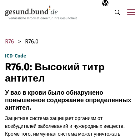
Пропустить навигацию
Выбранный язы
RU
М
Поиск
R76
R76.0
ICD-Code
R76.0: Высокий титр
антител
У вас в крови было обнаружено
повышенное содержание определенных
антител.
Защитная система защищает организм от
возбудителей заболеваний и чужеродных веществ.
Кроме того, иммунная система может уничтожать