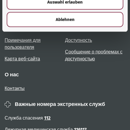
Auswahl erlauben
a
h
Полезные ссылки
Услуги
l
Ablehnen
Обзор тем
Консультация и помощь
Примечания для
Доступность
пользователя
Сообщение о проблемах с
Карта веб-сайта
доступностью
О нас
Контакты
Важные номера экстренных служб
Служба спасения
112
Дежурная медицинская служба
116117