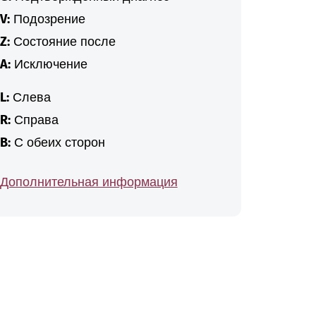
V:
Подозрение
Z:
Состояние после
A:
Исключение
L:
Слева
R:
Справа
B:
С обеих сторон
Дополнительная информация