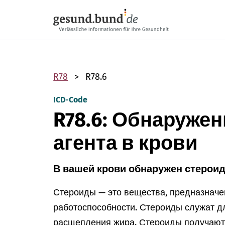
Пропустить навигацию
R78
R78.6
ICD-Code
R78.6: Обнаруже
агента в крови
В вашей крови обнаружен стероид
Стероиды — это вещества, предназнач
работоспособности. Стероиды служат 
расщепления жира. Стероиды получают 