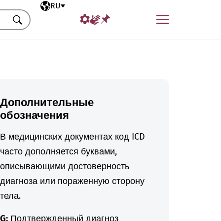
Выбранный язык
RU
Меню
Искать
Дополнительные
обозначения
В медицинских документах код ICD
часто дополняется буквами,
описывающими достоверность
диагноза или пораженную сторону
тела.
G:
Подтвержденный диагноз