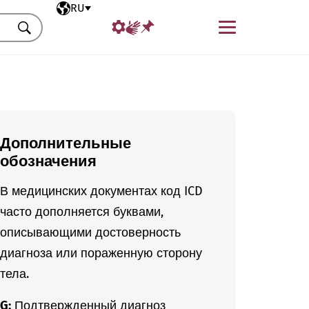
Выбранный язык
RU
Меню
Искать
Дополнительные
обозначения
В медицинских документах код ICD
часто дополняется буквами,
описывающими достоверность
диагноза или пораженную сторону
тела.
G:
Подтвержденный диагноз