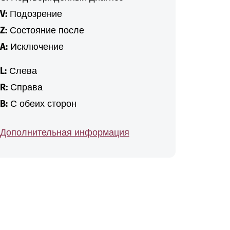
V:
Подозрение
Z:
Состояние после
A:
Исключение
L:
Слева
R:
Справа
B:
С обеих сторон
Дополнительная информация