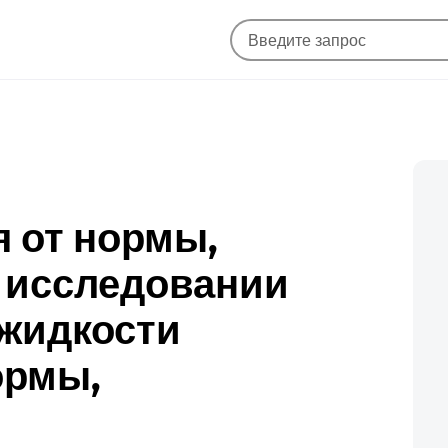
я от нормы,
 исследовании
жидкости
ормы,