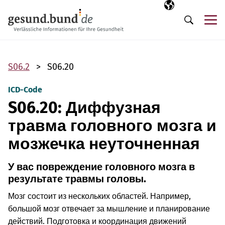
Пропустить навигацию
Выбранный язы
RU
М
Поиск
S06.2
S06.20
ICD-Code
S06.20: Диффузная
травма головного мозга и
мозжечка неуточненная
У вас повреждение головного мозга в
результате травмы головы.
Мозг состоит из нескольких областей. Например,
большой мозг отвечает за мышление и планирование
действий. Подготовка и координация движений