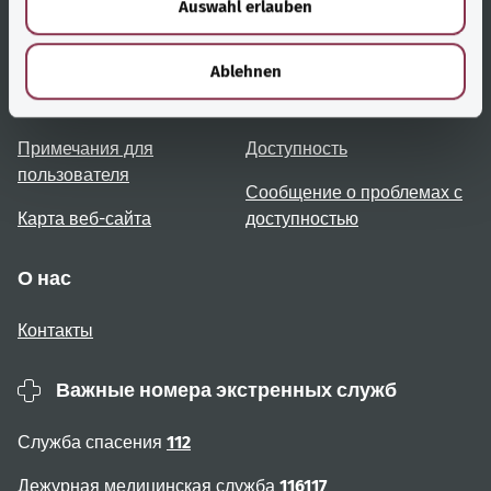
Auswahl erlauben
a
h
Полезные ссылки
Услуги
l
Ablehnen
Обзор тем
Консультация и помощь
Примечания для
Доступность
пользователя
Сообщение о проблемах с
Карта веб-сайта
доступностью
О нас
Контакты
Важные номера экстренных служб
Служба спасения
112
Дежурная медицинская служба
116117