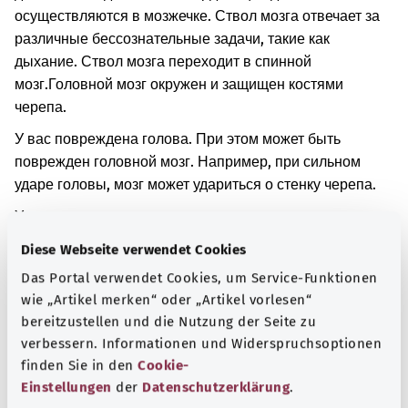
осуществляются в мозжечке. Ствол мозга отвечает за
различные бессознательные задачи, такие как
дыхание. Ствол мозга переходит в спинной
мозг.
Головной мозг окружен и защищен костями
черепа.
У вас повреждена голова. При этом может быть
поврежден головной мозг. Например, при сильном
ударе головы, мозг может удариться о стенку черепа.
У вас повреждения головного мозга и мозжечка.
Diese Webseite verwendet Cookies
Дополнительные обозначения
Das Portal verwendet Cookies, um Service-Funktionen
wie „Artikel merken“ oder „Artikel vorlesen“
bereitzustellen und die Nutzung der Seite zu
Указание
verbessern. Informationen und Widerspruchsoptionen
finden Sie in den
Cookie-
Einstellungen
der
Datenschutzerklärung
.