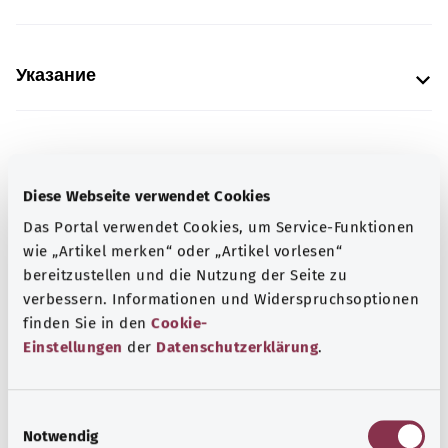
Указание
Источник
Предоставлено некоммерческой организацией Was
Diese Webseite verwendet Cookies
hab’ ich? GmbH по поручению Bundesministerium für
Das Portal verwendet Cookies, um Service-Funktionen
Gesundheit (BMG, Федеральное министерство
wie „Artikel merken“ oder „Artikel vorlesen“
здравоохранения).
bereitzustellen und die Nutzung der Seite zu
verbessern. Informationen und Widerspruchsoptionen
finden Sie in den
Cookie-
Einstellungen
der
Datenschutzerklärung
.
Для хорошей осведомленности
Другие статьи
E
Notwendig
i