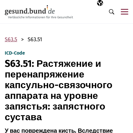
Пропустить навигацию
Выбранный язы
RU
М
Поиск
S63.5
S63.51
ICD-Code
S63.51: Растяжение и
перенапряжение
капсульно-связочного
аппарата на уровне
запястья: запястного
сустава
У вас повреждена кисть. Вследствие