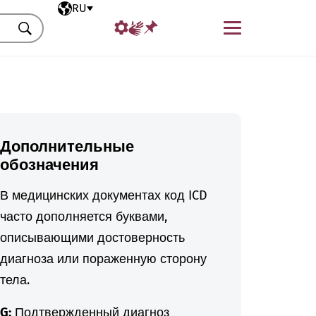
Выбранный язык
RU
Меню
Искать
Дополнительные
обозначения
В медицинских документах код ICD
часто дополняется буквами,
описывающими достоверность
диагноза или пораженную сторону
тела.
G:
Подтвержденный диагноз