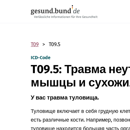
Пропустить навигацию
T09
T09.5
ICD-Code
T09.5: Травма не
мышцы и сухожи
У вас травма туловища.
Туловище включает в себя грудную клетк
есть различные кости. Например, позвон
туловище находится большая часть орга