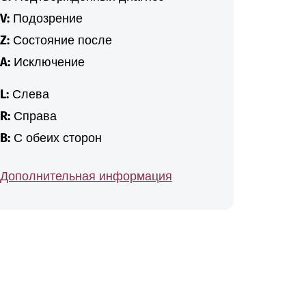
V:
Подозрение
Z:
Состояние после
A:
Исключение
L:
Слева
R:
Справа
B:
С обеих сторон
Дополнительная информация