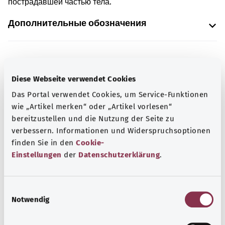
пострадавшей частью тела.
Дополнительные обозначения
Указание
Diese Webseite verwendet Cookies
Das Portal verwendet Cookies, um Service-Funktionen
wie „Artikel merken“ oder „Artikel vorlesen“
Источник
bereitzustellen und die Nutzung der Seite zu
Предоставлено некоммерческой организацией Was
verbessern. Informationen und Widerspruchsoptionen
hab’ ich? GmbH по поручению Bundesministerium für
finden Sie in den
Cookie-
Gesundheit (BMG, Федеральное министерство
Einstellungen
der
Datenschutzerklärung
.
здравоохранения).
E
Notwendig
i
Наверх
n