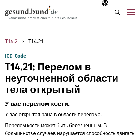
Пропустить навигацию
Выбранный язы
RU
М
Поиск
T14.2
T14.21
ICD-Code
T14.21: Перелом в
неуточненной области
тела открытый
У вас перелом кости.
У вас открытая рана в области перелома.
Перелом кости может быть болезненным. В
большинстве случаев нарушается способность двигать