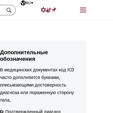
Выбранный язык
RU
Меню
Искать
Дополнительные
обозначения
В медицинских документах код ICD
часто дополняется буквами,
описывающими достоверность
диагноза или пораженную сторону
тела.
G:
Подтвержденный диагноз