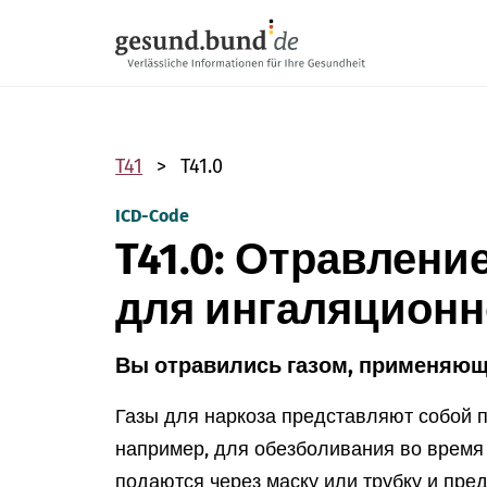
Пропустить навигацию
T41
T41.0
ICD-Code
T41.0: Отравлени
для ингаляционн
Вы отравились газом, применяющ
Газы для наркоза представляют собой 
например, для обезболивания во время 
подаются через маску или трубку и пр