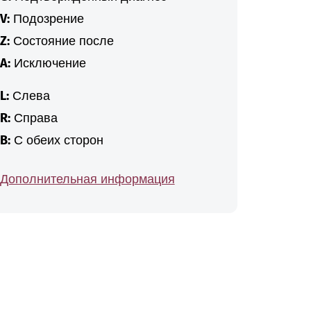
V:
Подозрение
Z:
Состояние после
A:
Исключение
L:
Слева
R:
Справа
B:
С обеих сторон
Дополнительная информация