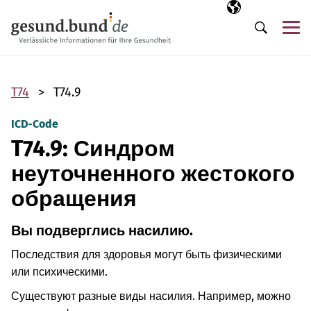
Пропустить навигацию
Выбранный язы
RU
М
Поиск
T74
T74.9
ICD-Code
T74.9: Синдром
неуточненного жестокого
обращения
Вы подверглись насилию.
Последствия для здоровья могут быть физическими
или психическими.
Существуют разные виды насилия. Например, можно