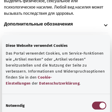
выделить физическое, сексуальное или
психологическое насилие. Любой вид насилия может
вызывать последствия для здоровья.
Дополнительные обозначения
Указание
Diese Webseite verwendet Cookies
Das Portal verwendet Cookies, um Service-Funktionen
wie „Artikel merken“ oder „Artikel vorlesen“
bereitzustellen und die Nutzung der Seite zu
Источник
verbessern. Informationen und Widerspruchsoptionen
Предоставлено некоммерческой организацией Was
finden Sie in den
Cookie-
hab’ ich? GmbH по поручению Bundesministerium für
Einstellungen
der
Datenschutzerklärung
.
Gesundheit (BMG, Федеральное министерство
здравоохранения).
E
Notwendig
i