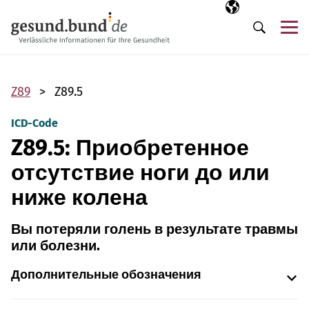
Пропустить навигацию
Выбранный язы
RU
М
Поиск
Z89
Z89.5
ICD-Code
Z89.5: Приобретенное
отсутствие ноги до или
ниже колена
Вы потеряли голень в результате травмы
или болезни.
Дополнительные обозначения