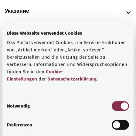
Указание
Diese Webseite verwendet Cookies
Источник
Das Portal verwendet Cookies, um Service-Funktionen
Предоставлено некоммерческой организацией Was
wie „Artikel merken“ oder „Artikel vorlesen“
hab’ ich? GmbH по поручению Bundesministerium für
bereitzustellen und die Nutzung der Seite zu
Gesundheit (BMG, Федеральное министерство
verbessern. Informationen und Widerspruchsoptionen
здравоохранения).
finden Sie in den
Cookie-
Einstellungen
der
Datenschutzerklärung
.
Наверх
E
Notwendig
i
n
gesund.bund.de
w
Сервис министерства
Präferenzen
i
Bundesministerium für