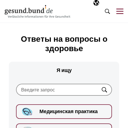
Пропустить навигацию
Выбранный язы
RU
М
Поиск
Ответы на вопросы о
здоровье
Я ищу
Искать
Медицинская практика