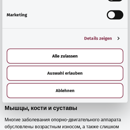
i
просто прийти в себя.
g
Marketing
Узнать больше
u
n
g
Details zeigen
s
a
u
Alle zulassen
s
w
Auswahl erlauben
a
h
l
Ablehnen
Мышцы, кости и суставы
Многие заболевания опорно-двигательного аппарата
обусловлены возрастным износом, а также слишком