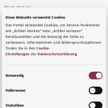
Узнать больше
Diese Webseite verwendet Cookies
Das Portal verwendet Cookies, um Service-Funktionen
wie „Artikel merken“ oder „Artikel vorlesen“
bereitzustellen und die Nutzung der Seite zu
verbessern. Informationen und Widerspruchsoptionen
finden Sie in den
Cookie-
Einstellungen
der
Datenschutzerklärung
.
E
Notwendig
i
n
Психика и самочувствие
w
Präferenzen
i
Спорт или медитация? Существуют различные меры,
l
позволяющие справиться со стрессом и нагрузками
l
Statistiken
повседневной жизни, улучшить самочувствие или