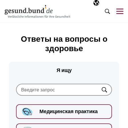
Пропустить навигацию
Выбранный язы
RU
М
Поиск
Ответы на вопросы о
здоровье
Я ищу
Искать
Медицинская практика