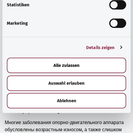
просто прийти в себя.
l
Statistiken
i
Узнать больше
g
Marketing
u
n
g
Details zeigen
s
a
u
Alle zulassen
s
w
Auswahl erlauben
a
h
l
Ablehnen
Мышцы, кости и суставы
Многие заболевания опорно-двигательного аппарата
обусловлены возрастным износом, а также слишком