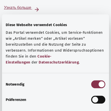
Узнать больше
Diese Webseite verwendet Cookies
Das Portal verwendet Cookies, um Service-Funktionen
wie „Artikel merken“ oder „Artikel vorlesen“
bereitzustellen und die Nutzung der Seite zu
verbessern. Informationen und Widerspruchsoptionen
finden Sie in den
Cookie-
Einstellungen
der
Datenschutzerklärung
.
E
Notwendig
i
Психика и самочувствие
n
Спорт или медитация? Существуют различные меры,
w
Präferenzen
позволяющие справиться со стрессом и нагрузками
i
повседневной жизни, улучшить самочувствие или
l