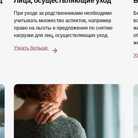
ц
Лица, осуществляющие уход
Б
При уходе за родственниками необходимо
Б
учитывать множество аспектов, например
в
право на льготы и предложения по снятию
ж
нагрузки для лиц, осуществляющих уход.
о
ж
Узнать больше
У