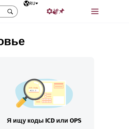
Выбранный язык
RU
Меню
Искать
овье
Я ищу коды ICD или OPS