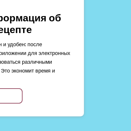
формация об
ецепте
 и удобен: после
риложении для электронных
зоваться различными
 Это экономит время и