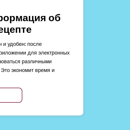
формация об
ецепте
 и удобен: после
риложении для электронных
зоваться различными
 Это экономит время и