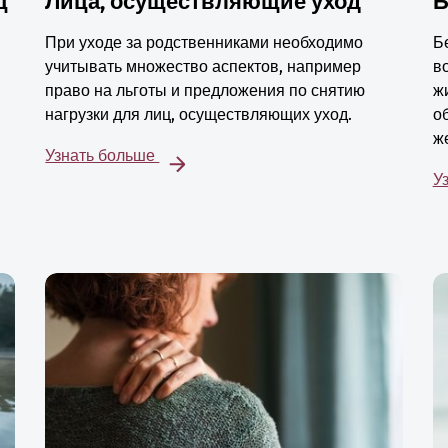
ц
Лица, осуществляющие уход
Б
При уходе за родственниками необходимо
Б
учитывать множество аспектов, например
в
право на льготы и предложения по снятию
ж
нагрузки для лиц, осуществляющих уход.
о
ж
Узнать больше
У