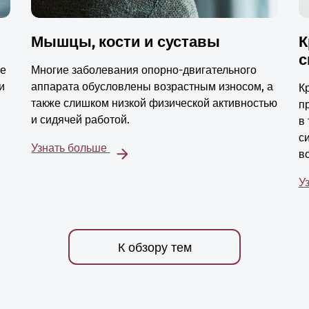
Мышцы, кости и суставы
К
с
ые
Многие заболевания опорно-двигательного
и
аппарата обусловлены возрастным износом, а
К
также слишком низкой физической активностью
п
и сидячей работой.
в
с
Узнать больше
в
У
К обзору тем