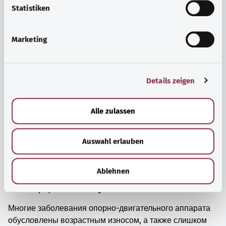
просто прийти в себя.
l
Statistiken
i
Узнать больше
g
Marketing
u
n
g
Details zeigen
s
a
u
Alle zulassen
s
w
Auswahl erlauben
a
h
l
Ablehnen
Мышцы, кости и суставы
Многие заболевания опорно-двигательного аппарата
обусловлены возрастным износом, а также слишком