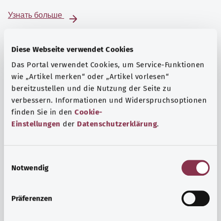
Узнать больше
Diese Webseite verwendet Cookies
Das Portal verwendet Cookies, um Service-Funktionen
wie „Artikel merken“ oder „Artikel vorlesen“
bereitzustellen und die Nutzung der Seite zu
verbessern. Informationen und Widerspruchsoptionen
finden Sie in den
Cookie-
Einstellungen
der
Datenschutzerklärung
.
E
Notwendig
i
Психика и самочувствие
n
Спорт или медитация? Существуют различные меры,
w
Präferenzen
позволяющие справиться со стрессом и нагрузками
i
повседневной жизни, улучшить самочувствие или
l