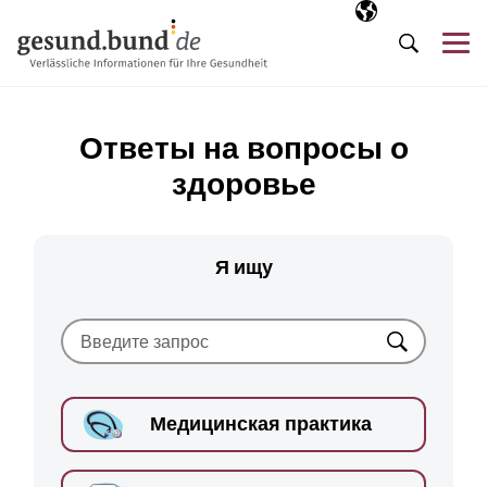
Пропустить навигацию
Выбранный язы
RU
М
Поиск
Ответы на вопросы о
здоровье
Я ищу
Искать
Медицинская практика