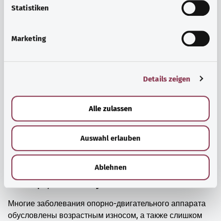
просто прийти в себя.
l
Statistiken
i
Узнать больше
g
Marketing
u
n
g
Details zeigen
s
a
u
Alle zulassen
s
w
Auswahl erlauben
a
h
l
Ablehnen
Мышцы, кости и суставы
Многие заболевания опорно-двигательного аппарата
обусловлены возрастным износом, а также слишком