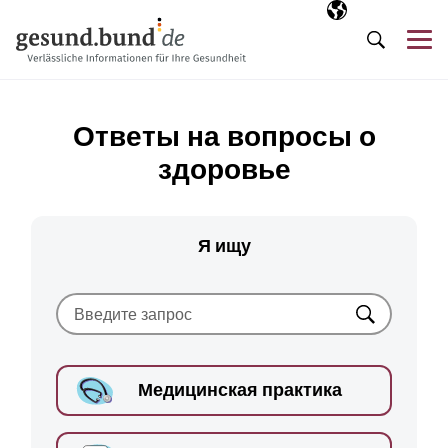
Пропустить навигацию
Выбранный язы
RU
М
Поиск
Ответы на вопросы о
здоровье
Я ищу
Искать
Медицинская практика