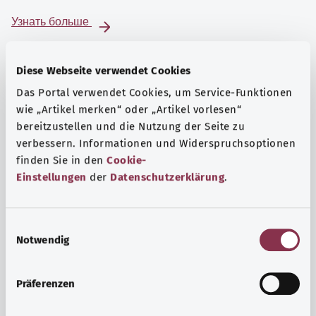
Узнать больше
Diese Webseite verwendet Cookies
Das Portal verwendet Cookies, um Service-Funktionen
wie „Artikel merken“ oder „Artikel vorlesen“
bereitzustellen und die Nutzung der Seite zu
verbessern. Informationen und Widerspruchsoptionen
finden Sie in den
Cookie-
Einstellungen
der
Datenschutzerklärung
.
E
Notwendig
i
Психика и самочувствие
n
Спорт или медитация? Существуют различные меры,
w
Präferenzen
позволяющие справиться со стрессом и нагрузками
i
повседневной жизни, улучшить самочувствие или
l