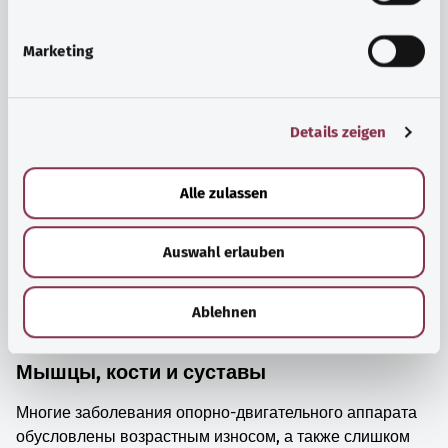
i
просто прийти в себя.
g
Marketing
Узнать больше
u
n
g
Details zeigen
s
a
u
Alle zulassen
s
w
Auswahl erlauben
a
h
l
Ablehnen
Мышцы, кости и суставы
Многие заболевания опорно-двигательного аппарата
обусловлены возрастным износом, а также слишком