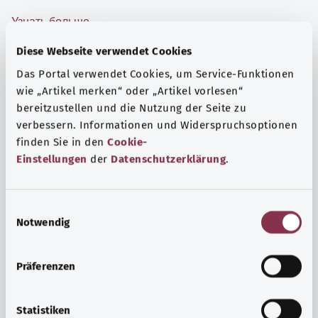
Узнать больше
Diese Webseite verwendet Cookies
Das Portal verwendet Cookies, um Service-Funktionen
wie „Artikel merken“ oder „Artikel vorlesen“
bereitzustellen und die Nutzung der Seite zu
verbessern. Informationen und Widerspruchsoptionen
finden Sie in den
Cookie-
Einstellungen
der
Datenschutzerklärung
.
E
Notwendig
i
n
Психика и самочувствие
w
Präferenzen
i
Спорт или медитация? Существуют различные меры,
l
позволяющие справиться со стрессом и нагрузками
l
Statistiken
повседневной жизни, улучшить самочувствие или