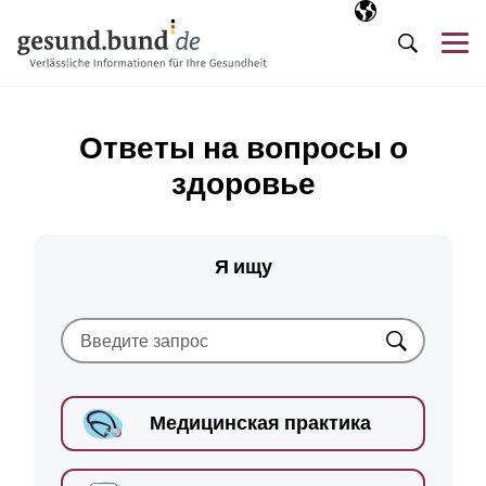
Пропустить навигацию
Выбранный язы
RU
М
Поиск
Ответы на вопросы о
здоровье
Я ищу
Искать
Медицинская практика