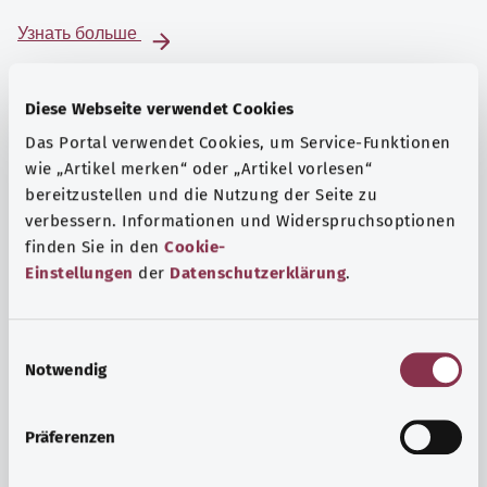
Узнать больше
Diese Webseite verwendet Cookies
Das Portal verwendet Cookies, um Service-Funktionen
wie „Artikel merken“ oder „Artikel vorlesen“
bereitzustellen und die Nutzung der Seite zu
verbessern. Informationen und Widerspruchsoptionen
finden Sie in den
Cookie-
Einstellungen
der
Datenschutzerklärung
.
E
Notwendig
i
Психика и самочувствие
n
Спорт или медитация? Существуют различные меры,
w
Präferenzen
позволяющие справиться со стрессом и нагрузками
i
повседневной жизни, улучшить самочувствие или
l