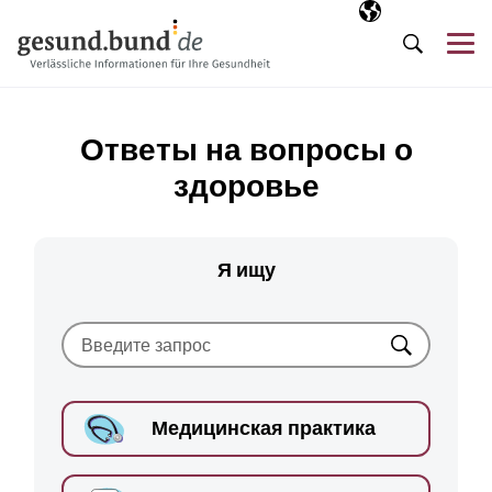
Пропустить навигацию
Выбранный язы
RU
М
Поиск
Ответы на вопросы о
здоровье
Я ищу
Искать
Медицинская практика