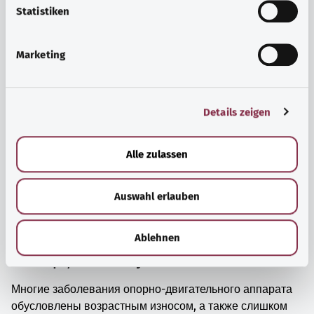
просто прийти в себя.
l
Statistiken
i
Узнать больше
g
Marketing
u
n
g
Details zeigen
s
a
u
Alle zulassen
s
w
Auswahl erlauben
a
h
l
Ablehnen
Мышцы, кости и суставы
Многие заболевания опорно-двигательного аппарата
обусловлены возрастным износом, а также слишком