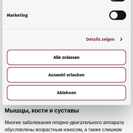
i
просто прийти в себя.
g
Marketing
Узнать больше
u
n
g
Details zeigen
s
a
u
Alle zulassen
s
w
Auswahl erlauben
a
h
l
Ablehnen
Мышцы, кости и суставы
Многие заболевания опорно-двигательного аппарата
обусловлены возрастным износом, а также слишком