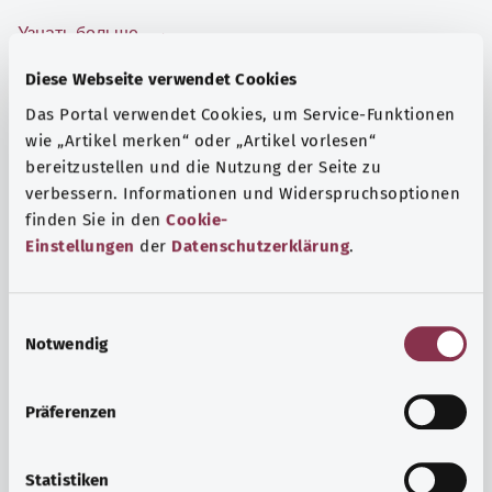
Узнать больше
Diese Webseite verwendet Cookies
Das Portal verwendet Cookies, um Service-Funktionen
wie „Artikel merken“ oder „Artikel vorlesen“
bereitzustellen und die Nutzung der Seite zu
verbessern. Informationen und Widerspruchsoptionen
finden Sie in den
Cookie-
Einstellungen
der
Datenschutzerklärung
.
E
Notwendig
i
n
Психика и самочувствие
w
Präferenzen
i
Спорт или медитация? Существуют различные меры,
l
позволяющие справиться со стрессом и нагрузками
l
Statistiken
повседневной жизни, улучшить самочувствие или