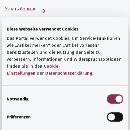
Узнать больше
Diese Webseite verwendet Cookies
Das Portal verwendet Cookies, um Service-Funktionen
wie „Artikel merken“ oder „Artikel vorlesen“
bereitzustellen und die Nutzung der Seite zu
verbessern. Informationen und Widerspruchsoptionen
finden Sie in den
Cookie-
Einstellungen
der
Datenschutzerklärung
.
E
Notwendig
i
Психика и самочувствие
n
Спорт или медитация? Существуют различные меры,
w
Präferenzen
позволяющие справиться со стрессом и нагрузками
i
повседневной жизни, улучшить самочувствие или
l