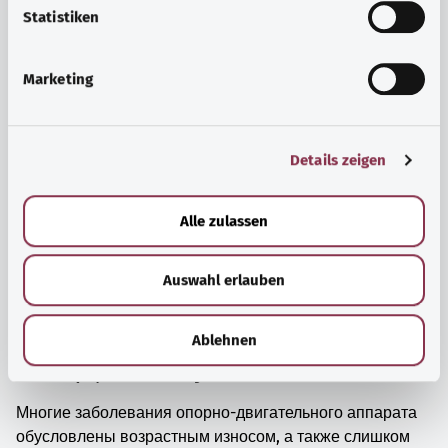
просто прийти в себя.
l
Statistiken
i
Узнать больше
g
Marketing
u
n
g
Details zeigen
s
a
u
Alle zulassen
s
w
Auswahl erlauben
a
h
l
Ablehnen
Мышцы, кости и суставы
Многие заболевания опорно-двигательного аппарата
обусловлены возрастным износом, а также слишком