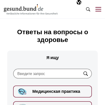
Пропустить навигацию
Выбранный язы
RU
М
Поиск
Ответы на вопросы о
здоровье
Я ищу
Искать
Медицинская практика