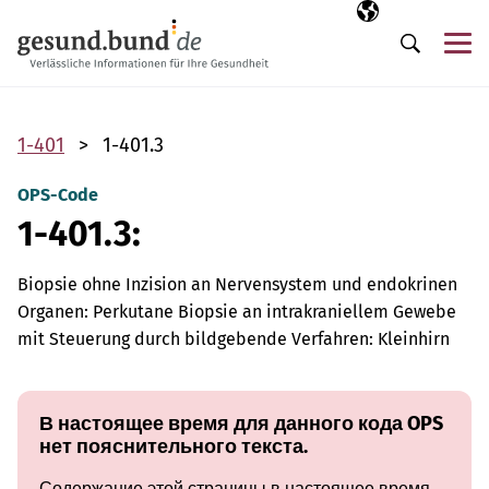
Пропустить навигацию
Выбранный язы
RU
М
Поиск
1-401
1-401.3
OPS-Code
1-401.3:
Biopsie ohne Inzision an Nervensystem und endokrinen
Organen: Perkutane Biopsie an intrakraniellem Gewebe
mit Steuerung durch bildgebende Verfahren: Kleinhirn
В настоящее время для данного кода OPS
нет пояснительного текста.
Содержание этой страницы в настоящее время