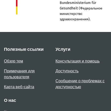
Bundesministerium für
Gesundheit (Федеральное
министерство
здравоохранения).
Полезные ссылки
Услуги
Обзор тем
Консультация и помощь
Примечания для
Доступность
пользователя
Сообщение о проблемах с
Карта веб-сайта
доступностью
О нас