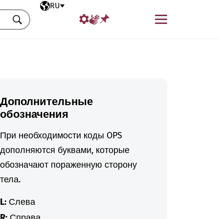
Выбранный язык
RU
Меню
Искать
Дополнительные
обозначения
При необходимости коды OPS
дополняются буквами, которые
обозначают пораженную сторону
тела.
L:
Слева
R:
Справа