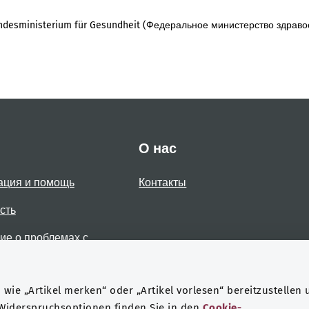
desministerium für Gesundheit (Федеральное министерство здраво
О нас
ация и помощь
Контакты
сть
е о проблемах с
стью
wie „Artikel merken“ oder „Artikel vorlesen“ bereitzustellen 
 Widerspruchsoptionen finden Sie in den
Cookie-