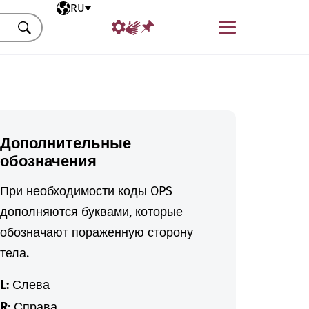
Выбранный язык
RU
Меню
Искать
Дополнительные
обозначения
При необходимости коды OPS
дополняются буквами, которые
обозначают пораженную сторону
тела.
L:
Слева
R:
Справа