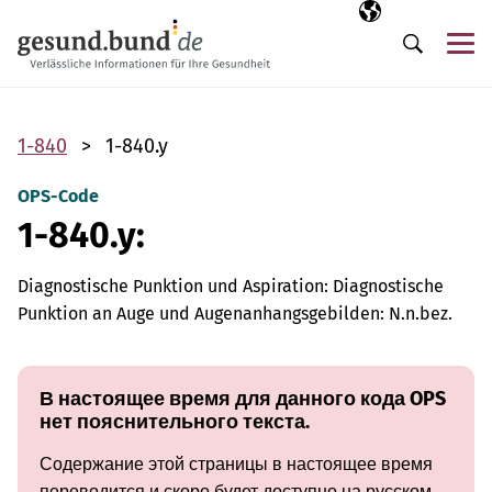
Пропустить навигацию
Выбранный язы
RU
М
Поиск
1-840
1-840.y
OPS-Code
1-840.y:
Diagnostische Punktion und Aspiration: Diagnostische
Punktion an Auge und Augenanhangsgebilden: N.n.bez.
В настоящее время для данного кода OPS
нет пояснительного текста.
Содержание этой страницы в настоящее время
переводится и скоро будет доступно на русском