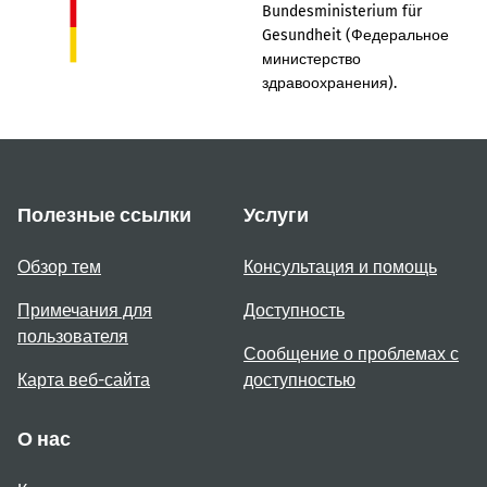
Bundesministerium für
Gesundheit (Федеральное
министерство
здравоохранения).
Полезные ссылки
Услуги
Обзор тем
Консультация и помощь
Примечания для
Доступность
пользователя
Сообщение о проблемах с
Карта веб-сайта
доступностью
О нас