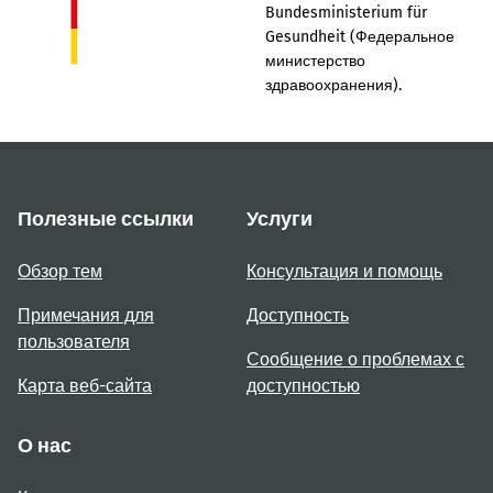
Bundesministerium für
Gesundheit (Федеральное
министерство
здравоохранения).
Полезные ссылки
Услуги
Обзор тем
Консультация и помощь
Примечания для
Доступность
пользователя
Сообщение о проблемах с
Карта веб-сайта
доступностью
О нас