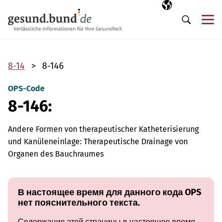
Пропустить навигацию
Выбранный язы
RU
М
Поиск
8-14
8-146
OPS-Code
8-146:
Andere Formen von therapeutischer Katheterisierung
und Kanüleneinlage: Therapeutische Drainage von
Organen des Bauchraumes
В настоящее время для данного кода OPS
нет пояснительного текста.
Содержание этой страницы в настоящее время