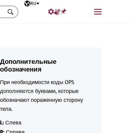
Выбранный язык
RU
Меню
Искать
Дополнительные
обозначения
При необходимости коды OPS
дополняются буквами, которые
обозначают пораженную сторону
тела.
L:
Слева
R:
Справа