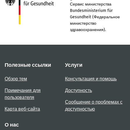
Сервис министерства
Bundesministerium für
Gesundheit (Федеральное
министерство
здравоохранения).
Полезные ссылки
Услуги
Обзор тем
Консультация и помощь
Примечания для
Доступность
пользователя
Сообщение о проблемах с
Карта веб-сайта
доступностью
О нас