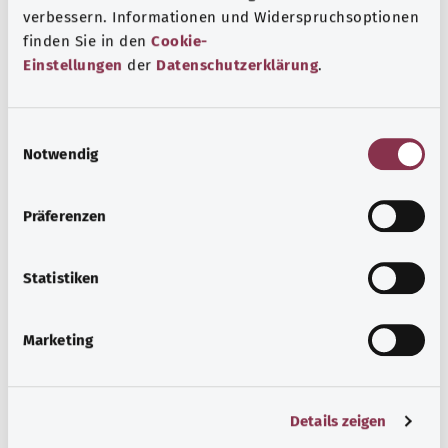
verbessern. Informationen und Widerspruchsoptionen
finden Sie in den
Cookie-
Einstellungen
der
Datenschutzerklärung
.
Beratung und Hilfe
Eine Auswahl verschiedener Beratungs- und
E
Informationsangebote zu bestimmten
Notwendig
i
Gesundheitsthemen.
n
Узнать больше
w
Präferenzen
i
l
l
Statistiken
i
g
Marketing
u
n
g
Details zeigen
s
a