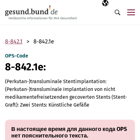
Пропустить навигацию
Выбранный язы
RU
М
Поиск
8-842.1
8-842.1e
OPS-Code
8-842.1e:
(Perkutan-)transluminale Stentimplantation:
(Perkutan-)transluminale Implantation von nicht
medikamentefreisetzenden gecoverten Stents (Stent-
Graft): Zwei Stents: Künstliche Gefäße
В настоящее время для данного кода OPS
нет пояснительного текста.