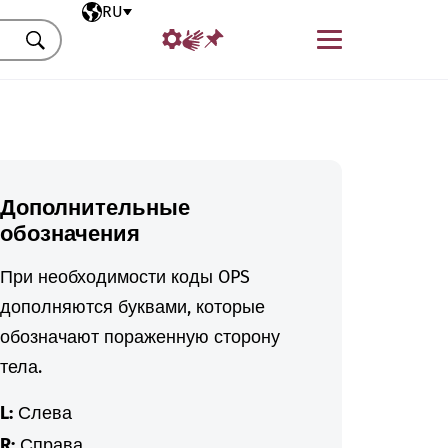
Выбранный язык
RU
Меню
Искать
Дополнительные
обозначения
При необходимости коды OPS
дополняются буквами, которые
обозначают пораженную сторону
тела.
L:
Слева
R:
Справа