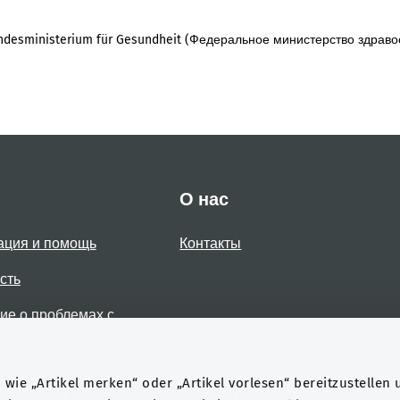
desministerium für Gesundheit (Федеральное министерство здраво
О нас
ация и помощь
Контакты
сть
е о проблемах с
стью
wie „Artikel merken“ oder „Artikel vorlesen“ bereitzustellen 