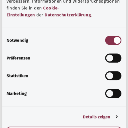
verbessern. Informationen und Widerspruchsoptionen
finden Sie in den
Cookie-
Beratung und Hilfe
Einstellungen
der
Datenschutzerklärung
.
Eine Auswahl verschiedener Beratungs- und
Informationsangebote zu bestimmten
E
Gesundheitsthemen.
Notwendig
i
n
Узнать больше
w
Präferenzen
i
l
l
Statistiken
i
g
Marketing
u
n
g
Details zeigen
s
a