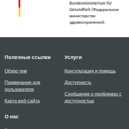
Bundesministerium für
Gesundheit (Федеральное
министерство
здравоохранения).
Полезные ссылки
Услуги
Обзор тем
Консультация и помощь
Примечания для
Доступность
пользователя
Сообщение о проблемах с
Карта веб-сайта
доступностью
О нас