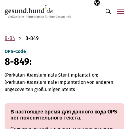
Пропустить навигацию
Выбранный язы
RU
М
Поиск
8-84
8-849
OPS-Code
8-849:
(Perkutan-)transluminale Stentimplantation:
(Perkutan-)transluminale Implantation von anderen
ungecoverten großlumigen Stents
В настоящее время для данного кода OPS
нет пояснительного текста.
Содержание этой страницы в настоящее время